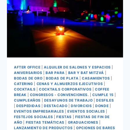
AFTER OFFICE
|
ALQUILER DE SALONES Y ESPACIOS
|
ANIVERSARIOS
|
BAR PARA
|
BAR Y BAT MITZVÁ
|
BODAS DE ORO
|
BODAS DE PLATA
|
CASAMIENTOS
|
CATERING
|
CENAS Y ALMUERZOS EJECUTIVOS
|
COCKTAILS
|
COCKTAILS CORPORATIVOS
|
COFFEE
BREAK
|
CONGRESOS - CONVENCIONES.
|
CUMPLE 15
|
CUMPLEAÑOS
|
DESAYUNOS DE TRABAJO
|
DESFILES
|
DESPEDIDAS
|
DESTACADO
|
DIVORCIOS
|
DONDE
|
EVENTOS EMPRESARIALES
|
EVENTOS SOCIALES
|
FESTEJOS SOCIALES
|
FIESTAS
|
FIESTAS DE FIN DE
AÑO
|
FIESTAS TEMÁTICAS
|
GRADUACIONES
|
LANZAMIENTO DE PRODUCTOS
|
OPCIONES DE BARES