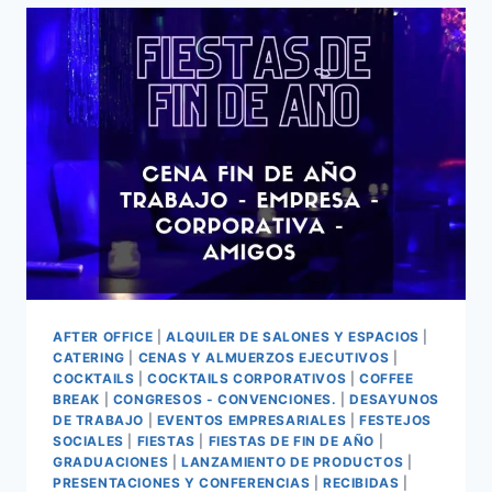
AFTER OFFICE
|
ALQUILER DE SALONES Y ESPACIOS
|
CATERING
|
CENAS Y ALMUERZOS EJECUTIVOS
|
COCKTAILS
|
COCKTAILS CORPORATIVOS
|
COFFEE
BREAK
|
CONGRESOS - CONVENCIONES.
|
DESAYUNOS
DE TRABAJO
|
EVENTOS EMPRESARIALES
|
FESTEJOS
SOCIALES
|
FIESTAS
|
FIESTAS DE FIN DE AÑO
|
GRADUACIONES
|
LANZAMIENTO DE PRODUCTOS
|
PRESENTACIONES Y CONFERENCIAS
|
RECIBIDAS
|