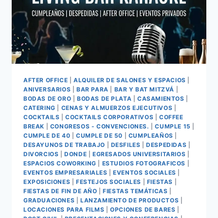
AFTER OFFICE
|
ALQUILER DE SALONES Y ESPACIOS
|
ANIVERSARIOS
|
BAR PARA
|
BAR Y BAT MITZVÁ
|
BODAS DE ORO
|
BODAS DE PLATA
|
CASAMIENTOS
|
CATERING
|
CENAS Y ALMUERZOS EJECUTIVOS
|
COCKTAILS
|
COCKTAILS CORPORATIVOS
|
COFFEE
BREAK
|
CONGRESOS - CONVENCIONES.
|
CUMPLE 15
|
CUMPLE DE 40
|
CUMPLE DE 50
|
CUMPLEAÑOS
|
DESAYUNOS DE TRABAJO
|
DESFILES
|
DESPEDIDAS
|
DIVORCIOS
|
DONDE
|
EGRESADOS UNIVERSITARIOS
|
ESPACIOS COWORKING
|
ESTUDIOS FOTOGRAFICOS
|
EVENTOS EMPRESARIALES
|
EVENTOS SOCIALES
|
EXPOSICIONES
|
FESTEJOS SOCIALES
|
FIESTAS
|
FIESTAS DE FIN DE AÑO
|
FIESTAS TEMÁTICAS
|
GRADUACIONES
|
LANZAMIENTO DE PRODUCTOS
|
LOCACIONES PARA FILMS
|
OPCIONES DE BARES
|