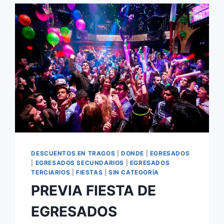
DESCUENTOS EN TRAGOS
|
DONDE
|
EGRESADOS
|
EGRESADOS SECUNDARIOS
|
EGRESADOS
TERCIARIOS
|
FIESTAS
|
SIN CATEGORÍA
PREVIA FIESTA DE
EGRESADOS