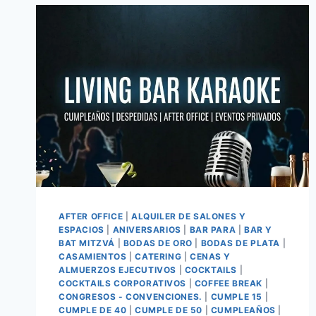
AFTER OFFICE
|
ALQUILER DE SALONES Y
ESPACIOS
|
ANIVERSARIOS
|
BAR PARA
|
BAR Y
BAT MITZVÁ
|
BODAS DE ORO
|
BODAS DE PLATA
|
CASAMIENTOS
|
CATERING
|
CENAS Y
ALMUERZOS EJECUTIVOS
|
COCKTAILS
|
COCKTAILS CORPORATIVOS
|
COFFEE BREAK
|
CONGRESOS - CONVENCIONES.
|
CUMPLE 15
|
CUMPLE DE 40
|
CUMPLE DE 50
|
CUMPLEAÑOS
|