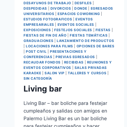
DESAYUNOS DE TRABAJO
|
DESFILES
|
DESPEDIDAS
|
DIVORCIOS
|
DONDE
|
EGRESADOS
UNIVERSITARIOS
|
ESPACIOS COWORKING
|
ESTUDIOS FOTOGRAFICOS
|
EVENTOS
EMPRESARIALES
|
EVENTOS SOCIALES
|
EXPOSICIONES
|
FESTEJOS SOCIALES
|
FIESTAS
|
FIESTAS DE FIN DE AÑO
|
FIESTAS TEMÁTICAS
|
GRADUACIONES
|
LANZAMIENTO DE PRODUCTOS
|
LOCACIONES PARA FILMS
|
OPCIONES DE BARES
|
POST CIVIL
|
PRESENTACIONES Y
CONFERENCIAS
|
PREVIAS EGRESADOS
|
RECAUDAR FONDOS
|
RECIBIDAS
|
REUNIONES Y
EVENTOS CORPORATIVOS
|
SALAS PRIVADAS
KARAOKE
|
SALON VIP
|
TALLERES Y CURSOS
|
SIN CATEGORÍA
Living bar
Living Bar – bar boliche para festejar
cumpleaños y salidas con amigos en
Palermo Living Bar es un bar boliche
para festejar cumpleaños y hacer