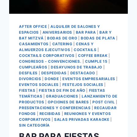
AFTER OFFICE
|
ALQUILER DE SALONES Y
ESPACIOS
|
ANIVERSARIOS
|
BAR PARA
|
BAR Y
BAT MITZVÁ
|
BODAS DE ORO
|
BODAS DE PLATA
|
CASAMIENTOS
|
CATERING
|
CENAS Y
ALMUERZOS EJECUTIVOS
|
COCKTAILS
|
COCKTAILS CORPORATIVOS
|
COFFEE BREAK
|
CONGRESOS - CONVENCIONES.
|
CUMPLE 15
|
CUMPLEAÑOS
|
DESAYUNOS DE TRABAJO
|
DESFILES
|
DESPEDIDAS
|
DESTACADO
|
DIVORCIOS
|
DONDE
|
EVENTOS EMPRESARIALES
|
EVENTOS SOCIALES
|
FESTEJOS SOCIALES
|
FIESTAS
|
FIESTAS DE FIN DE AÑO
|
FIESTAS
TEMÁTICAS
|
GRADUACIONES
|
LANZAMIENTO DE
PRODUCTOS
|
OPCIONES DE BARES
|
POST CIVIL
|
PRESENTACIONES Y CONFERENCIAS
|
RECAUDAR
FONDOS
|
RECIBIDAS
|
REUNIONES Y EVENTOS
CORPORATIVOS
|
SALAS PRIVADAS KARAOKE
|
SIN CATEGORÍA
BAR PARA FIESTAS