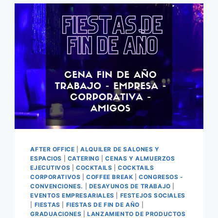
AFTER OFFICE
|
ALQUILER DE SALONES Y
ESPACIOS
|
CATERING
|
CENAS Y ALMUERZOS
EJECUTIVOS
|
COCKTAILS
|
COCKTAILS
CORPORATIVOS
|
COFFEE BREAK
|
CONGRESOS -
CONVENCIONES.
|
DESAYUNOS DE TRABAJO
|
EVENTOS EMPRESARIALES
|
FESTEJOS SOCIALES
|
FIESTAS
|
FIESTAS DE FIN DE AÑO
|
GRADUACIONES
|
LANZAMIENTO DE PRODUCTOS