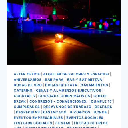
AFTER OFFICE
|
ALQUILER DE SALONES Y ESPACIOS
|
ANIVERSARIOS
|
BAR PARA
|
BAR Y BAT MITZVÁ
|
BODAS DE ORO
|
BODAS DE PLATA
|
CASAMIENTOS
|
CATERING
|
CENAS Y ALMUERZOS EJECUTIVOS
|
COCKTAILS
|
COCKTAILS CORPORATIVOS
|
COFFEE
BREAK
|
CONGRESOS - CONVENCIONES.
|
CUMPLE 15
|
CUMPLEAÑOS
|
DESAYUNOS DE TRABAJO
|
DESFILES
|
DESPEDIDAS
|
DESTACADO
|
DIVORCIOS
|
DONDE
|
EVENTOS EMPRESARIALES
|
EVENTOS SOCIALES
|
FESTEJOS SOCIALES
|
FIESTAS
|
FIESTAS DE FIN DE