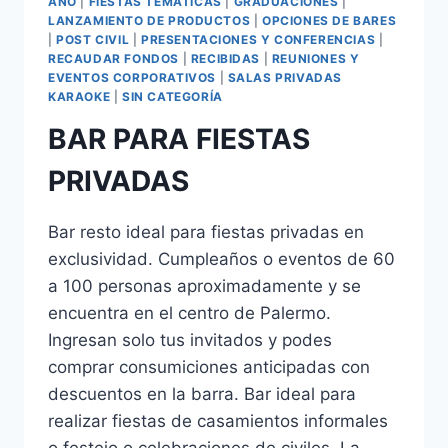
AÑO
|
FIESTAS TEMÁTICAS
|
GRADUACIONES
|
LANZAMIENTO DE PRODUCTOS
|
OPCIONES DE BARES
|
POST CIVIL
|
PRESENTACIONES Y CONFERENCIAS
|
RECAUDAR FONDOS
|
RECIBIDAS
|
REUNIONES Y
EVENTOS CORPORATIVOS
|
SALAS PRIVADAS
KARAOKE
|
SIN CATEGORÍA
BAR PARA FIESTAS
PRIVADAS
Bar resto ideal para fiestas privadas en
exclusividad. Cumpleaños o eventos de 60
a 100 personas aproximadamente y se
encuentra en el centro de Palermo.
Ingresan solo tus invitados y podes
comprar consumiciones anticipadas con
descuentos en la barra. Bar ideal para
realizar fiestas de casamientos informales
o festejo o celebraciones de civiles. La