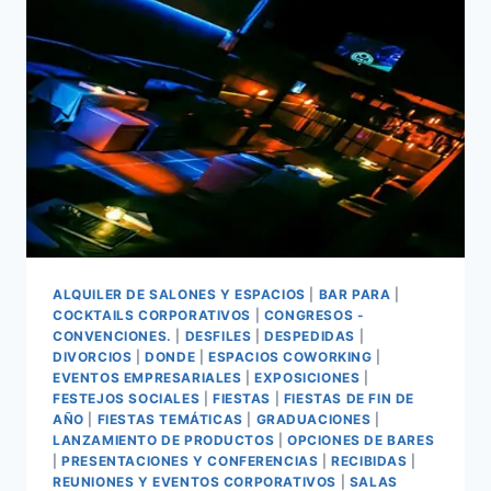
ALQUILER DE SALONES Y ESPACIOS
|
BAR PARA
|
COCKTAILS CORPORATIVOS
|
CONGRESOS -
CONVENCIONES.
|
DESFILES
|
DESPEDIDAS
|
DIVORCIOS
|
DONDE
|
ESPACIOS COWORKING
|
EVENTOS EMPRESARIALES
|
EXPOSICIONES
|
FESTEJOS SOCIALES
|
FIESTAS
|
FIESTAS DE FIN DE
AÑO
|
FIESTAS TEMÁTICAS
|
GRADUACIONES
|
LANZAMIENTO DE PRODUCTOS
|
OPCIONES DE BARES
|
PRESENTACIONES Y CONFERENCIAS
|
RECIBIDAS
|
REUNIONES Y EVENTOS CORPORATIVOS
|
SALAS