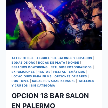
AFTER OFFICE
|
ALQUILER DE SALONES Y ESPACIOS
|
BODAS DE ORO
|
BODAS DE PLATA
|
DONDE
|
ESPACIOS COWORKING
|
ESTUDIOS FOTOGRAFICOS
|
EXPOSICIONES
|
FIESTAS
|
FIESTAS TEMÁTICAS
|
LOCACIONES PARA FILMS
|
OPCIONES DE BARES
|
POST CIVIL
|
SALAS PRIVADAS KARAOKE
|
TALLERES
Y CURSOS
|
SIN CATEGORÍA
OPCION 18 BAR SALON
EN PALERMO