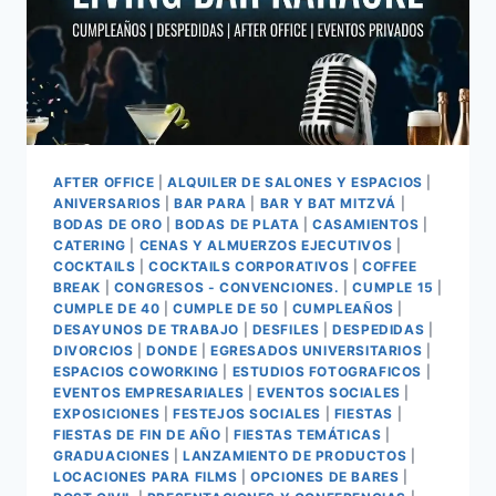
AFTER OFFICE
|
ALQUILER DE SALONES Y ESPACIOS
|
ANIVERSARIOS
|
BAR PARA
|
BAR Y BAT MITZVÁ
|
BODAS DE ORO
|
BODAS DE PLATA
|
CASAMIENTOS
|
CATERING
|
CENAS Y ALMUERZOS EJECUTIVOS
|
COCKTAILS
|
COCKTAILS CORPORATIVOS
|
COFFEE
BREAK
|
CONGRESOS - CONVENCIONES.
|
CUMPLE 15
|
CUMPLE DE 40
|
CUMPLE DE 50
|
CUMPLEAÑOS
|
DESAYUNOS DE TRABAJO
|
DESFILES
|
DESPEDIDAS
|
DIVORCIOS
|
DONDE
|
EGRESADOS UNIVERSITARIOS
|
ESPACIOS COWORKING
|
ESTUDIOS FOTOGRAFICOS
|
EVENTOS EMPRESARIALES
|
EVENTOS SOCIALES
|
EXPOSICIONES
|
FESTEJOS SOCIALES
|
FIESTAS
|
FIESTAS DE FIN DE AÑO
|
FIESTAS TEMÁTICAS
|
GRADUACIONES
|
LANZAMIENTO DE PRODUCTOS
|
LOCACIONES PARA FILMS
|
OPCIONES DE BARES
|