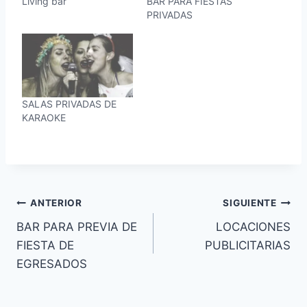
Living bar
BAR PARA FIESTAS
PRIVADAS
SALAS PRIVADAS DE
KARAOKE
Navegación
ANTERIOR
SIGUIENTE
BAR PARA PREVIA DE
LOCACIONES
de
FIESTA DE
PUBLICITARIAS
entradas
EGRESADOS