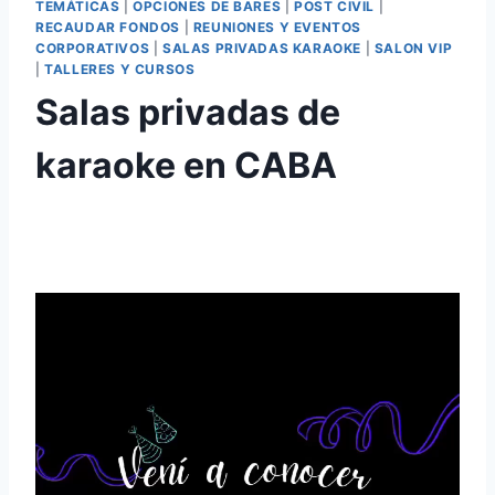
TEMÁTICAS
|
OPCIONES DE BARES
|
POST CIVIL
|
RECAUDAR FONDOS
|
REUNIONES Y EVENTOS
CORPORATIVOS
|
SALAS PRIVADAS KARAOKE
|
SALON VIP
|
TALLERES Y CURSOS
Salas privadas de
karaoke en CABA