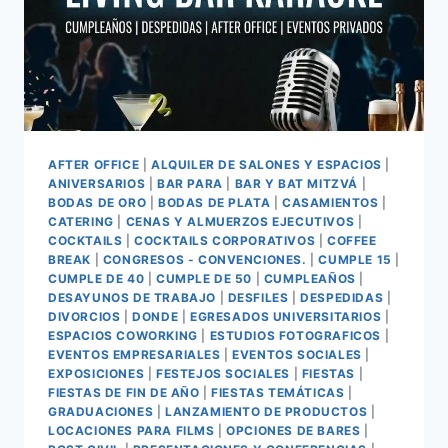
AFTER OFFICE
|
ALQUILER DE SALONES Y ESPACIOS
|
ANIVERSARIOS
|
BAR PARA
|
BAR Y BAT MITZVÁ
|
BODAS DE ORO
|
BODAS DE PLATA
|
CASAMIENTOS
|
CATERING
|
CENAS Y ALMUERZOS EJECUTIVOS
|
COCKTAILS
|
COCKTAILS CORPORATIVOS
|
COFFEE
BREAK
|
CONGRESOS - CONVENCIONES.
|
CUMPLE 15
|
CUMPLE DE 40
|
CUMPLE DE 50
|
CUMPLEAÑOS
|
DESAYUNOS DE TRABAJO
|
DESFILES
|
DESPEDIDAS
|
DIVORCIOS
|
DONDE
|
EGRESADOS UNIVERSITARIOS
|
ESPACIOS COWORKING
|
ESTUDIOS FOTOGRAFICOS
|
EVENTOS EMPRESARIALES
|
EVENTOS SOCIALES
|
EXPOSICIONES
|
FESTEJOS SOCIALES
|
FIESTAS
|
FIESTAS DE FIN DE AÑO
|
FIESTAS TEMÁTICAS
|
GRADUACIONES
|
LANZAMIENTO DE PRODUCTOS
|
LOCACIONES PARA FILMS
|
OPCIONES DE BARES
|