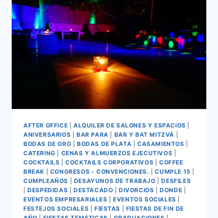
AFTER OFFICE
|
ALQUILER DE SALONES Y ESPACIOS
|
ANIVERSARIOS
|
BAR PARA
|
BAR Y BAT MITZVÁ
|
BODAS DE ORO
|
BODAS DE PLATA
|
CASAMIENTOS
|
CATERING
|
CENAS Y ALMUERZOS EJECUTIVOS
|
COCKTAILS
|
COCKTAILS CORPORATIVOS
|
COFFEE
BREAK
|
CONGRESOS - CONVENCIONES.
|
CUMPLE 15
|
CUMPLEAÑOS
|
DESAYUNOS DE TRABAJO
|
DESFILES
|
DESPEDIDAS
|
DESTACADO
|
DIVORCIOS
|
DONDE
|
EVENTOS EMPRESARIALES
|
EVENTOS SOCIALES
|
FESTEJOS SOCIALES
|
FIESTAS
|
FIESTAS DE FIN DE
AÑO
|
FIESTAS TEMÁTICAS
|
GRADUACIONES
|