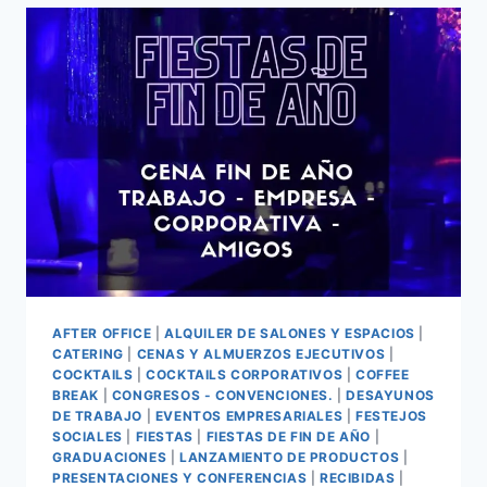
AFTER OFFICE
|
ALQUILER DE SALONES Y ESPACIOS
|
CATERING
|
CENAS Y ALMUERZOS EJECUTIVOS
|
COCKTAILS
|
COCKTAILS CORPORATIVOS
|
COFFEE
BREAK
|
CONGRESOS - CONVENCIONES.
|
DESAYUNOS
DE TRABAJO
|
EVENTOS EMPRESARIALES
|
FESTEJOS
SOCIALES
|
FIESTAS
|
FIESTAS DE FIN DE AÑO
|
GRADUACIONES
|
LANZAMIENTO DE PRODUCTOS
|
PRESENTACIONES Y CONFERENCIAS
|
RECIBIDAS
|