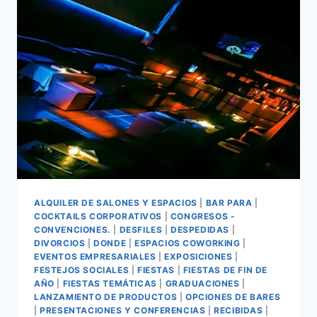
ALQUILER DE SALONES Y ESPACIOS
|
BAR PARA
|
COCKTAILS CORPORATIVOS
|
CONGRESOS -
CONVENCIONES.
|
DESFILES
|
DESPEDIDAS
|
DIVORCIOS
|
DONDE
|
ESPACIOS COWORKING
|
EVENTOS EMPRESARIALES
|
EXPOSICIONES
|
FESTEJOS SOCIALES
|
FIESTAS
|
FIESTAS DE FIN DE
AÑO
|
FIESTAS TEMÁTICAS
|
GRADUACIONES
|
LANZAMIENTO DE PRODUCTOS
|
OPCIONES DE BARES
|
PRESENTACIONES Y CONFERENCIAS
|
RECIBIDAS
|