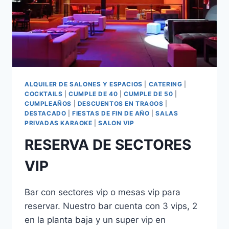
ALQUILER DE SALONES Y ESPACIOS
|
CATERING
|
COCKTAILS
|
CUMPLE DE 40
|
CUMPLE DE 50
|
CUMPLEAÑOS
|
DESCUENTOS EN TRAGOS
|
DESTACADO
|
FIESTAS DE FIN DE AÑO
|
SALAS
PRIVADAS KARAOKE
|
SALON VIP
RESERVA DE SECTORES
VIP
Bar con sectores vip o mesas vip para
reservar. Nuestro bar cuenta con 3 vips, 2
en la planta baja y un super vip en