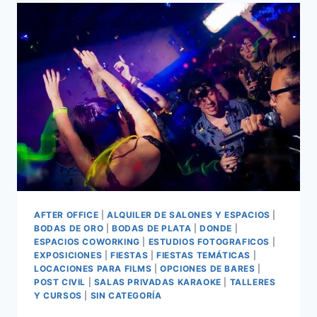
AFTER OFFICE
|
ALQUILER DE SALONES Y ESPACIOS
|
BODAS DE ORO
|
BODAS DE PLATA
|
DONDE
|
ESPACIOS COWORKING
|
ESTUDIOS FOTOGRAFICOS
|
EXPOSICIONES
|
FIESTAS
|
FIESTAS TEMÁTICAS
|
LOCACIONES PARA FILMS
|
OPCIONES DE BARES
|
POST CIVIL
|
SALAS PRIVADAS KARAOKE
|
TALLERES
Y CURSOS
|
SIN CATEGORÍA