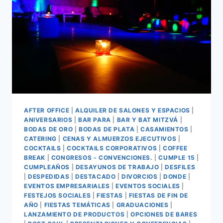
AFTER OFFICE
|
ALQUILER DE SALONES Y ESPACIOS
|
ANIVERSARIOS
|
BAR PARA
|
BAR Y BAT MITZVÁ
|
BODAS DE ORO
|
BODAS DE PLATA
|
CASAMIENTOS
|
CATERING
|
CENAS Y ALMUERZOS EJECUTIVOS
|
COCKTAILS
|
COCKTAILS CORPORATIVOS
|
COFFEE
BREAK
|
CONGRESOS - CONVENCIONES.
|
CUMPLE 15
|
CUMPLEAÑOS
|
DESAYUNOS DE TRABAJO
|
DESFILES
|
DESPEDIDAS
|
DESTACADO
|
DIVORCIOS
|
DONDE
|
EVENTOS EMPRESARIALES
|
EVENTOS SOCIALES
|
FESTEJOS SOCIALES
|
FIESTAS
|
FIESTAS DE FIN DE
AÑO
|
FIESTAS TEMÁTICAS
|
GRADUACIONES
|
LANZAMIENTO DE PRODUCTOS
|
OPCIONES DE BARES