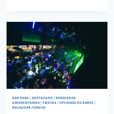
BAR PARA
|
DESTACADO
|
EGRESADOS
UNIVERSITARIOS
|
FIESTAS
|
OPCIONES DE BARES
|
RECAUDAR FONDOS