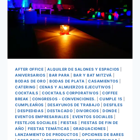
AFTER OFFICE
|
ALQUILER DE SALONES Y ESPACIOS
|
ANIVERSARIOS
|
BAR PARA
|
BAR Y BAT MITZVÁ
|
BODAS DE ORO
|
BODAS DE PLATA
|
CASAMIENTOS
|
CATERING
|
CENAS Y ALMUERZOS EJECUTIVOS
|
COCKTAILS
|
COCKTAILS CORPORATIVOS
|
COFFEE
BREAK
|
CONGRESOS - CONVENCIONES.
|
CUMPLE 15
|
CUMPLEAÑOS
|
DESAYUNOS DE TRABAJO
|
DESFILES
|
DESPEDIDAS
|
DESTACADO
|
DIVORCIOS
|
DONDE
|
EVENTOS EMPRESARIALES
|
EVENTOS SOCIALES
|
FESTEJOS SOCIALES
|
FIESTAS
|
FIESTAS DE FIN DE
AÑO
|
FIESTAS TEMÁTICAS
|
GRADUACIONES
|
LANZAMIENTO DE PRODUCTOS
|
OPCIONES DE BARES