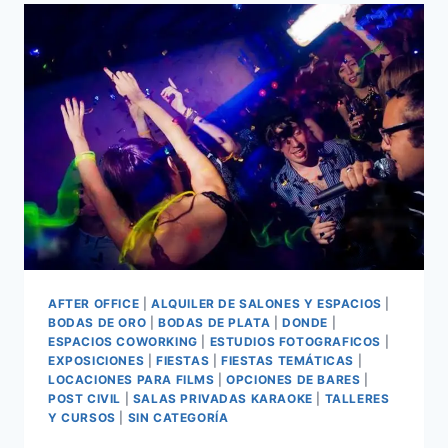
AFTER OFFICE
|
ALQUILER DE SALONES Y ESPACIOS
|
BODAS DE ORO
|
BODAS DE PLATA
|
DONDE
|
ESPACIOS COWORKING
|
ESTUDIOS FOTOGRAFICOS
|
EXPOSICIONES
|
FIESTAS
|
FIESTAS TEMÁTICAS
|
LOCACIONES PARA FILMS
|
OPCIONES DE BARES
|
POST CIVIL
|
SALAS PRIVADAS KARAOKE
|
TALLERES
Y CURSOS
|
SIN CATEGORÍA