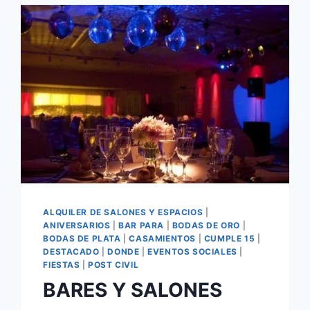
ALQUILER DE SALONES Y ESPACIOS
|
ANIVERSARIOS
|
BAR PARA
|
BODAS DE ORO
|
BODAS DE PLATA
|
CASAMIENTOS
|
CUMPLE 15
|
DESTACADO
|
DONDE
|
EVENTOS SOCIALES
|
FIESTAS
|
POST CIVIL
BARES Y SALONES