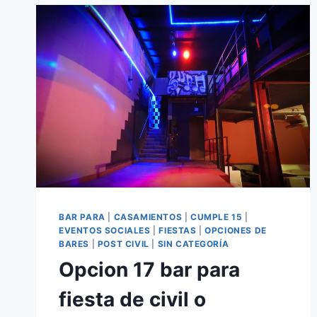
BAR PARA
|
CASAMIENTOS
|
CUMPLE 15
|
EVENTOS SOCIALES
|
FIESTAS
|
OPCIONES DE
BARES
|
POST CIVIL
|
SIN CATEGORÍA
Opcion 17 bar para
fiesta de civil o