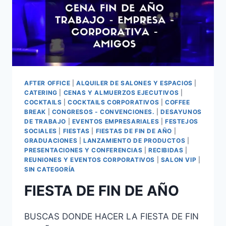
AFTER OFFICE
|
ALQUILER DE SALONES Y ESPACIOS
|
CATERING
|
CENAS Y ALMUERZOS EJECUTIVOS
|
COCKTAILS
|
COCKTAILS CORPORATIVOS
|
COFFEE
BREAK
|
CONGRESOS - CONVENCIONES.
|
DESAYUNOS
DE TRABAJO
|
EVENTOS EMPRESARIALES
|
FESTEJOS
SOCIALES
|
FIESTAS
|
FIESTAS DE FIN DE AÑO
|
GRADUACIONES
|
LANZAMIENTO DE PRODUCTOS
|
PRESENTACIONES Y CONFERENCIAS
|
RECIBIDAS
|
REUNIONES Y EVENTOS CORPORATIVOS
|
SALON VIP
|
SIN CATEGORÍA
FIESTA DE FIN DE AÑO
BUSCAS DONDE HACER LA FIESTA DE FIN