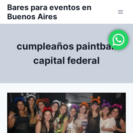
Saltar
Bares para eventos en
al
Buenos Aires
contenido
cumpleaños paintball
capital federal