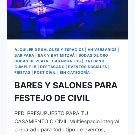
ALQUILER DE SALONES Y ESPACIOS
|
ANIVERSARIOS
|
BAR PARA
|
BAR Y BAT MITZVÁ
|
BODAS DE ORO
|
BODAS DE PLATA
|
CASAMIENTOS
|
CATERING
|
CUMPLE 15
|
DESTACADO
|
EVENTOS SOCIALES
|
FIESTAS
|
POST CIVIL
|
SIN CATEGORÍA
BARES Y SALONES PARA
FESTEJO DE CIVIL
PEDI PRESUPUESTO PARA TU
CASAMIENTO O CIVIL Multiespacio integral
preparado para todo tipo de eventos,