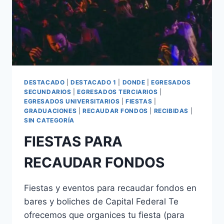
DESTACADO
|
DESTACADO 1
|
DONDE
|
EGRESADOS
SECUNDARIOS
|
EGRESADOS TERCIARIOS
|
EGRESADOS UNIVERSITARIOS
|
FIESTAS
|
GRADUACIONES
|
RECAUDAR FONDOS
|
RECIBIDAS
|
SIN CATEGORÍA
FIESTAS PARA
RECAUDAR FONDOS
Fiestas y eventos para recaudar fondos en
bares y boliches de Capital Federal Te
ofrecemos que organices tu fiesta (para