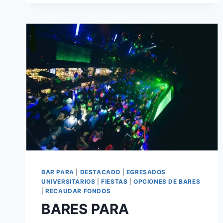
BAR PARA
|
DESTACADO
|
EGRESADOS
UNIVERSITARIOS
|
FIESTAS
|
OPCIONES DE BARES
|
RECAUDAR FONDOS
BARES PARA