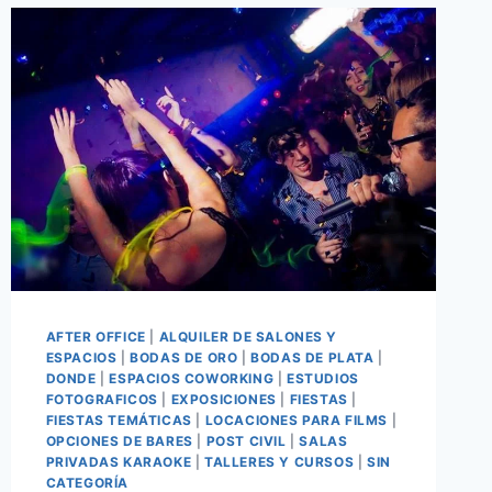
AFTER OFFICE
|
ALQUILER DE SALONES Y
ESPACIOS
|
BODAS DE ORO
|
BODAS DE PLATA
|
DONDE
|
ESPACIOS COWORKING
|
ESTUDIOS
FOTOGRAFICOS
|
EXPOSICIONES
|
FIESTAS
|
FIESTAS TEMÁTICAS
|
LOCACIONES PARA FILMS
|
OPCIONES DE BARES
|
POST CIVIL
|
SALAS
PRIVADAS KARAOKE
|
TALLERES Y CURSOS
|
SIN
CATEGORÍA