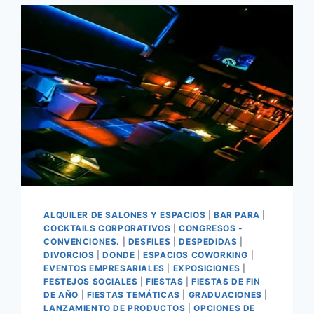
ALQUILER DE SALONES Y ESPACIOS
|
BAR PARA
|
COCKTAILS CORPORATIVOS
|
CONGRESOS -
CONVENCIONES.
|
DESFILES
|
DESPEDIDAS
|
DIVORCIOS
|
DONDE
|
ESPACIOS COWORKING
|
EVENTOS EMPRESARIALES
|
EXPOSICIONES
|
FESTEJOS SOCIALES
|
FIESTAS
|
FIESTAS DE FIN
DE AÑO
|
FIESTAS TEMÁTICAS
|
GRADUACIONES
|
LANZAMIENTO DE PRODUCTOS
|
OPCIONES DE