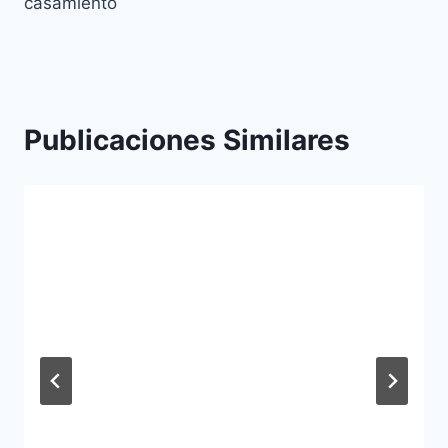
entradas
casamiento
Publicaciones Similares