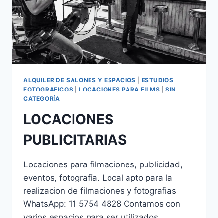
ALQUILER DE SALONES Y ESPACIOS
|
ESTUDIOS
FOTOGRAFICOS
|
LOCACIONES PARA FILMS
|
SIN
CATEGORÍA
LOCACIONES
PUBLICITARIAS
Locaciones para filmaciones, publicidad,
eventos, fotografía. Local apto para la
realizacion de filmaciones y fotografias
WhatsApp: 11 5754 4828 Contamos con
varios espacios para ser utilizados