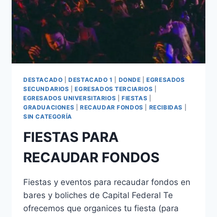
DESTACADO
|
DESTACADO 1
|
DONDE
|
EGRESADOS
SECUNDARIOS
|
EGRESADOS TERCIARIOS
|
EGRESADOS UNIVERSITARIOS
|
FIESTAS
|
GRADUACIONES
|
RECAUDAR FONDOS
|
RECIBIDAS
|
SIN CATEGORÍA
FIESTAS PARA
RECAUDAR FONDOS
Fiestas y eventos para recaudar fondos en
bares y boliches de Capital Federal Te
ofrecemos que organices tu fiesta (para