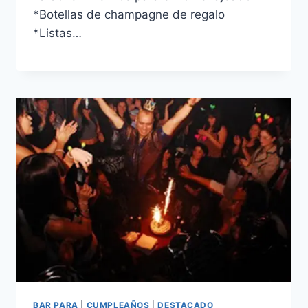
*Botellas de champagne de regalo
*Listas…
BAR PARA
|
CUMPLEAÑOS
|
DESTACADO