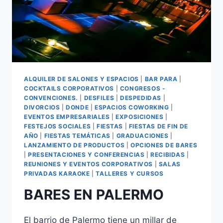
ALQUILER DE SALONES Y ESPACIOS
|
BAR PARA
|
COCKTAILS CORPORATIVOS
|
CONGRESOS -
CONVENCIONES.
|
DESFILES
|
DESPEDIDAS
|
DIVORCIOS
|
DONDE
|
ESPACIOS COWORKING
|
EVENTOS EMPRESARIALES
|
EXPOSICIONES
|
FESTEJOS SOCIALES
|
FIESTAS
|
FIESTAS DE FIN DE
AÑO
|
FIESTAS TEMÁTICAS
|
GRADUACIONES
|
LANZAMIENTO DE PRODUCTOS
|
OPCIONES DE BARES
|
PRESENTACIONES Y CONFERENCIAS
|
RECIBIDAS
|
REUNIONES Y EVENTOS CORPORATIVOS
|
SALAS
PRIVADAS KARAOKE
|
TALLERES Y CURSOS
BARES EN PALERMO
El barrio de Palermo tiene un millar de